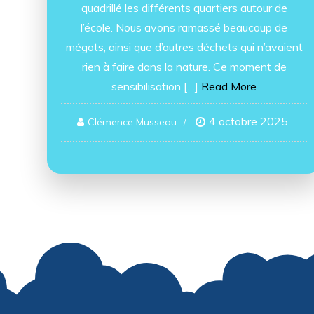
quadrillé les différents quartiers autour de
l’école. Nous avons ramassé beaucoup de
mégots, ainsi que d’autres déchets qui n’avaient
rien à faire dans la nature. Ce moment de
sensibilisation […]
Read More
4 octobre 2025
Clémence Musseau