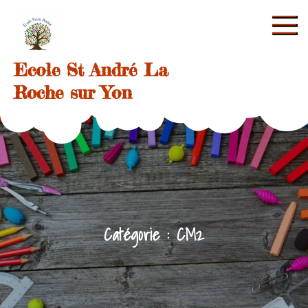
Skip
to
content
Ecole St André La
Roche sur Yon
Catégorie :
CM2