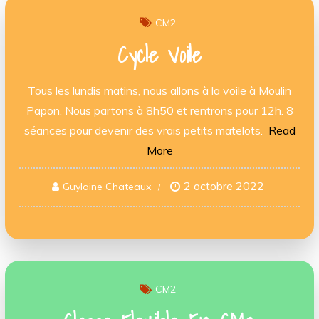
CM2
Cycle Voile
Tous les lundis matins, nous allons à la voile à Moulin
Papon. Nous partons à 8h50 et rentrons pour 12h. 8
séances pour devenir des vrais petits matelots.
Read
More
2 octobre 2022
Guylaine Chateaux
CM2