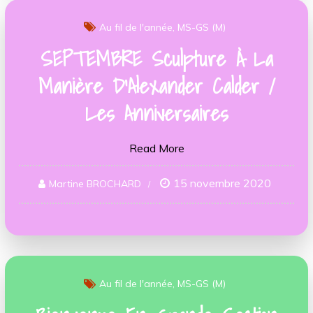
Au fil de l'année
MS-GS (M)
SEPTEMBRE Sculpture À La
Manière D’Alexander Calder /
Les Anniversaires
Read More
15 novembre 2020
Martine BROCHARD
Au fil de l'année
MS-GS (M)