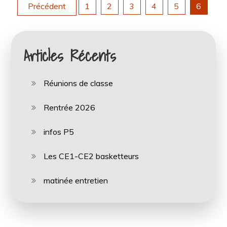
Pagination
Précédent
1
2
3
4
5
6
des
Articles Récents
publications
Réunions de classe
Rentrée 2026
infos P5
Les CE1-CE2 basketteurs
matinée entretien