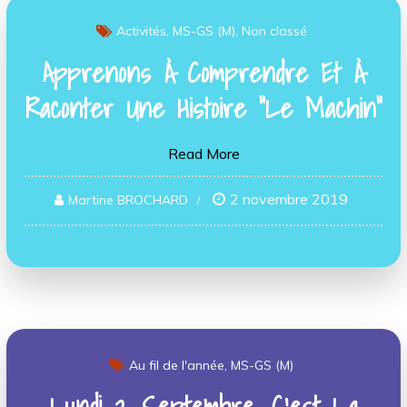
Activités
MS-GS (M)
Non classé
Apprenons À Comprendre Et À
Raconter Une Histoire “Le Machin”
Read More
2 novembre 2019
Martine BROCHARD
Au fil de l'année
MS-GS (M)
Lundi 2 Septembre. C’est La