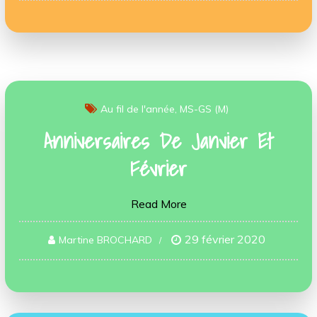
Au fil de l'année
MS-GS (M)
Anniversaires De Janvier Et
Février
Read More
29 février 2020
Martine BROCHARD