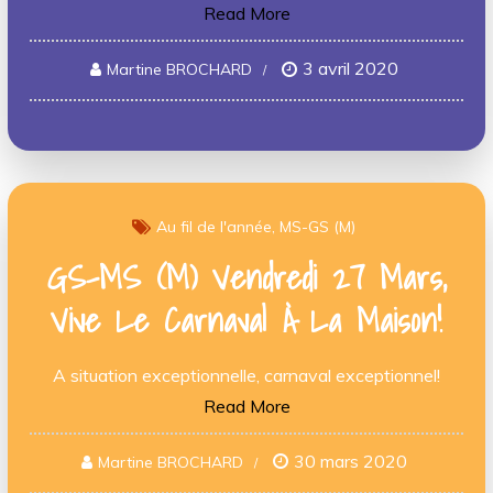
Read More
3 avril 2020
Martine BROCHARD
Au fil de l'année
MS-GS (M)
GS-MS (M) Vendredi 27 Mars,
Vive Le Carnaval À La Maison!
A situation exceptionnelle, carnaval exceptionnel!
Read More
30 mars 2020
Martine BROCHARD